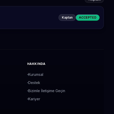
Kaptan
ACCEPTED
HAKKINDA
Kurumsal
Destek
Bizimle İletişime Geçin
Kariyer