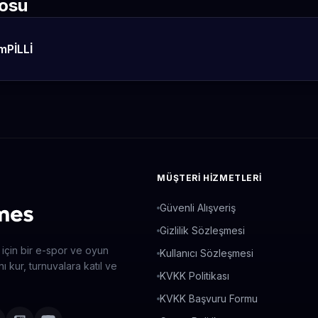
rosu
mPİLLİ
MÜŞTERI HIZMETLERI
Güvenli Alışveriş
Gizlilik Sözleşmesi
 için bir e-spor ve oyun
Kullanıcı Sözleşmesi
ı kur, turnuvalara katıl ve
KVKK Politikası
KVKK Başvuru Formu