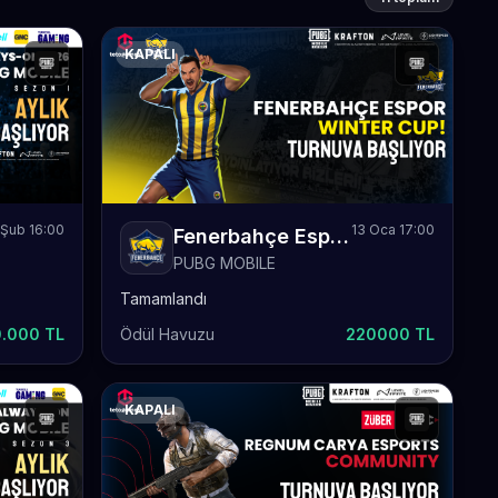
KAPALI
 Şub 16:00
13 Oca 17:00
Fenerbahçe Espor Winter Cup
PUBG MOBILE
Tamamlandı
.000 TL
Ödül Havuzu
220000 TL
KAPALI