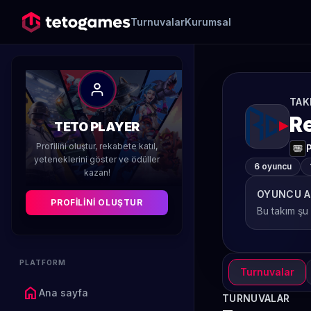
Turnuvalar
Kurumsal
TAK
R
TETO PLAYER
Profilini oluştur, rekabete katıl,
yeteneklerini göster ve ödüller
6 oyuncu
kazan!
OYUNCU A
PROFILINI OLUŞTUR
Bu takım şu
PLATFORM
Turnuvalar
home
Ana sayfa
TURNUVALAR