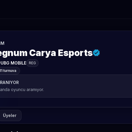
IM
egnum Carya Esports
PUBG MOBILE
REG
11 turnuva
RANIYOR
 anda oyuncu aramıyor.
Üyeler