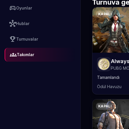
Turnuva ge
sports_esports
Oyunlar
KAPALI
hub
Hublar
emoji_events
Turnuvalar
groups
Takımlar
PUBG MO
Tamamlandı
Ödül Havuzu
KAPALI