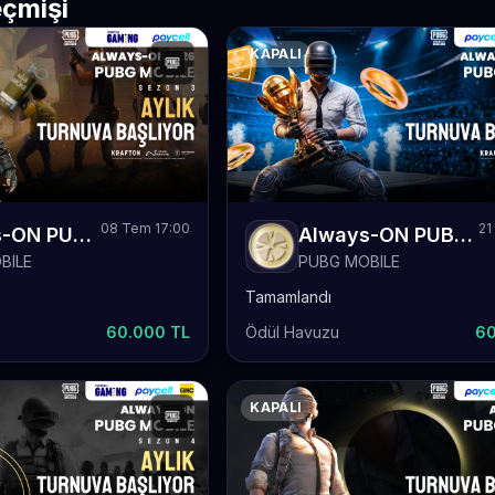
çmişi
KAPALI
08 Tem 17:00
21
Always-ON PUBG Mobile 2026 Sezon 3 Aylık
Always-ON PUBG MOBILE 2026 Sezon 1 Aylık Finaller
BILE
PUBG MOBILE
Tamamlandı
60.000 TL
Ödül Havuzu
60
KAPALI