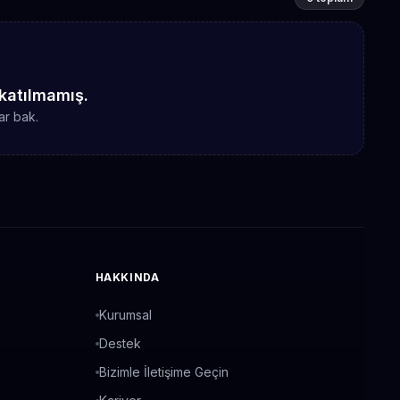
katılmamış.
ar bak.
HAKKINDA
Kurumsal
Destek
Bizimle İletişime Geçin