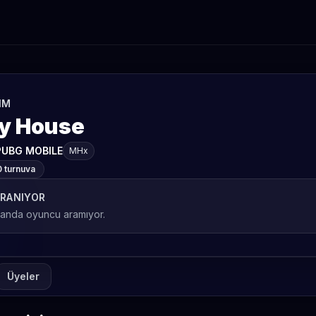
IM
y House
PUBG MOBILE
MHx
0 turnuva
RANIYOR
 anda oyuncu aramıyor.
Üyeler