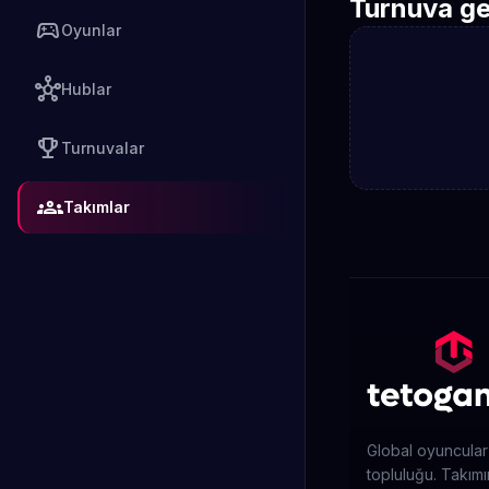
Turnuva ge
sports_esports
Oyunlar
hub
Hublar
emoji_events
Turnuvalar
groups
Takımlar
Global oyuncular
topluluğu. Takımın