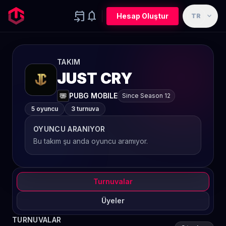
event_upcoming
notifications
expand_more
Hesap Oluştur
TR
TAKIM
JUST CRY
PUBG MOBILE
Since Season 12
5 oyuncu
3 turnuva
OYUNCU ARANIYOR
Bu takım şu anda oyuncu aramıyor.
Turnuvalar
Üyeler
TURNUVALAR