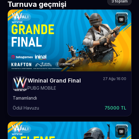
3 toplam
Turnuva geçmişi
KAPALI
27 Ağu 16:00
Wininal Grand Final
PUBG MOBILE
Tamamlandı
Ödül Havuzu
75000 TL
KAPALI