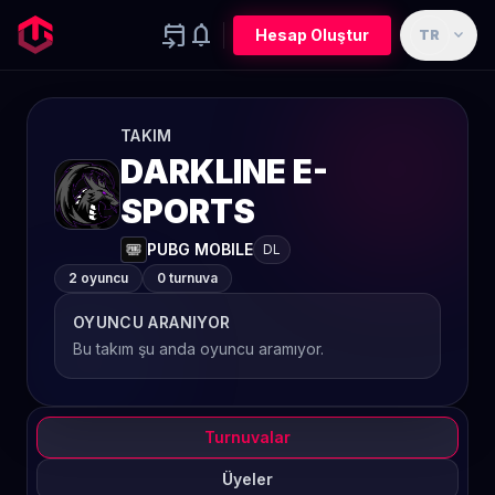
event_upcoming
notifications
expand_more
Hesap Oluştur
TR
TAKIM
DARKLINE E-
SPORTS
PUBG MOBILE
DL
2 oyuncu
0 turnuva
OYUNCU ARANIYOR
Bu takım şu anda oyuncu aramıyor.
Turnuvalar
Üyeler