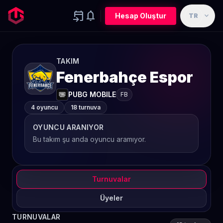
event_upcoming
notifications
expand_more
Hesap Oluştur
TR
TAKIM
Fenerbahçe Espor
PUBG MOBILE
FB
4 oyuncu
18 turnuva
OYUNCU ARANIYOR
Bu takım şu anda oyuncu aramıyor.
Turnuvalar
Üyeler
TURNUVALAR