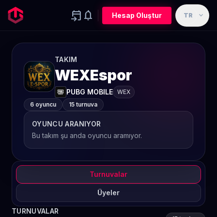
event_upcoming
notifications
expand_more
Hesap Oluştur
TR
TAKIM
WEXEspor
PUBG MOBILE
WEX
6 oyuncu
15 turnuva
OYUNCU ARANIYOR
Bu takım şu anda oyuncu aramıyor.
Turnuvalar
Üyeler
TURNUVALAR