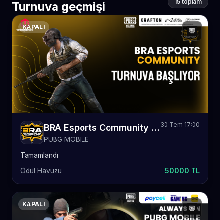
15 toplam
Turnuva geçmişi
KAPALI
30 Tem 17:00
BRA Esports Community Turnuvası
PUBG MOBILE
Tamamlandı
Ödül Havuzu
50000 TL
KAPALI