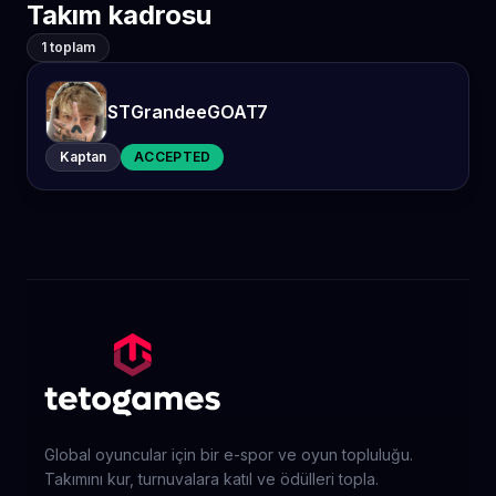
Takım kadrosu
1 toplam
STGrandeeGOAT7
Kaptan
ACCEPTED
Global oyuncular için bir e-spor ve oyun topluluğu.
Takımını kur, turnuvalara katıl ve ödülleri topla.