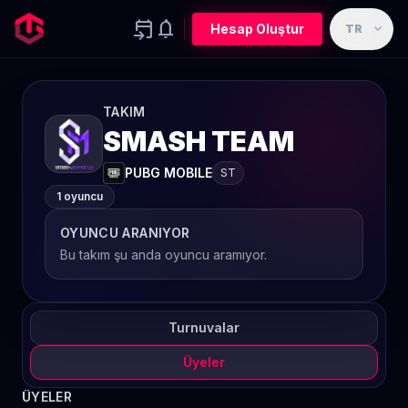
event_upcoming
notifications
expand_more
Hesap Oluştur
TR
TAKIM
SMASH TEAM
PUBG MOBILE
ST
1 oyuncu
OYUNCU ARANIYOR
Bu takım şu anda oyuncu aramıyor.
Turnuvalar
Üyeler
ÜYELER