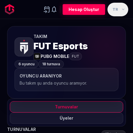
event_upcoming
notifications
expand_more
Hesap Oluştur
TR
TAKIM
FUT Esports
PUBG MOBILE
FUT
6 oyuncu
18 turnuva
OYUNCU ARANIYOR
Bu takım şu anda oyuncu aramıyor.
Turnuvalar
Üyeler
TURNUVALAR