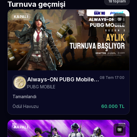
18 toplam
Turnuva geçmişi
KAPALI
08 Tem 17:00
Always-ON PUBG Mobile 2026 Sezon 3 Aylık
PUBG MOBILE
Tamamlandı
Ödül Havuzu
60.000 TL
KAPALI