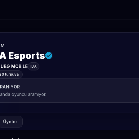
IM
DA Esports
PUBG MOBILE
IDA
20 turnuva
RANIYOR
 anda oyuncu aramıyor.
Üyeler