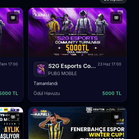
KAPALI
Tem 17:00
23 Haz 17:00
S2G Esports Community Turnuvası 1
PUBG MOBILE
Tamamlandı
5000 TL
Ödül Havuzu
5000 TL
KAPALI