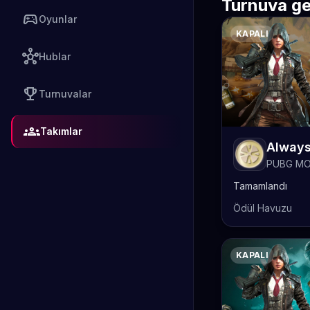
Turnuva ge
sports_esports
Oyunlar
KAPALI
hub
Hublar
emoji_events
Turnuvalar
groups
Takımlar
PUBG MO
Tamamlandı
Ödül Havuzu
KAPALI