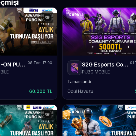
çmişi
KAPALI
08 Tem 17:00
01 
Always-ON PUBG Mobile 2026 Sezon 3 Aylık
S2G Esports Community Turnuvası 2
BILE
PUBG MOBILE
Tamamlandı
60.000 TL
Ödül Havuzu
KAPALI