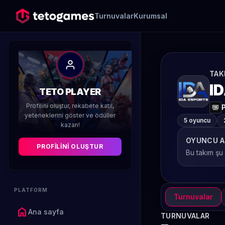
Turnuvalar
Kurumsal
TAK
I
TETO PLAYER
Profilini oluştur, rekabete katıl,
yeteneklerini göster ve ödüller
5 oyuncu
kazan!
OYUNCU A
PROFILINI OLUŞTUR
Bu takım şu
PLATFORM
Turnuvalar
home
Ana sayfa
TURNUVALAR