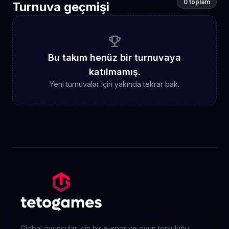
0 toplam
Turnuva geçmişi
emoji_events
Bu takım henüz bir turnuvaya
katılmamış.
Yeni turnuvalar için yakında tekrar bak.
Global oyuncular için bir e-spor ve oyun topluluğu.