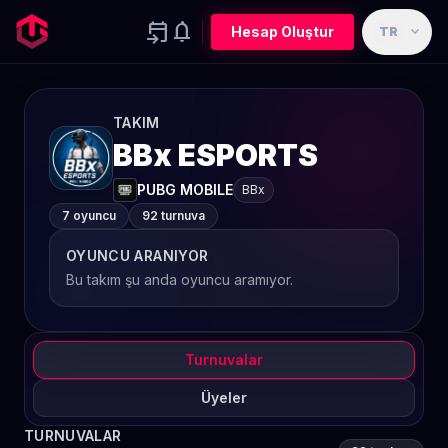
event_upcoming
notifications
expand_more
Hesap Oluştur
TR
TAKIM
BBx ESPORTS
PUBG MOBILE
BBx
7 oyuncu
92 turnuva
OYUNCU ARANIYOR
Bu takım şu anda oyuncu aramıyor.
Turnuvalar
Üyeler
TURNUVALAR