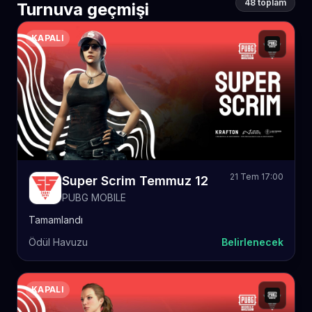
48 toplam
Turnuva geçmişi
KAPALI
21 Tem 17:00
Super Scrim Temmuz 12
PUBG MOBILE
Tamamlandı
Ödül Havuzu
Belirlenecek
KAPALI