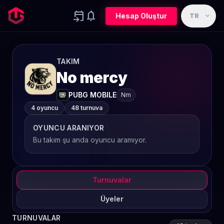
event_upcoming
notifications
expand_more
Hesap Oluştur
TR
TAKIM
No mercy
PUBG MOBILE
Nm
4 oyuncu
48 turnuva
OYUNCU ARANIYOR
Bu takım şu anda oyuncu aramıyor.
Turnuvalar
Üyeler
TURNUVALAR