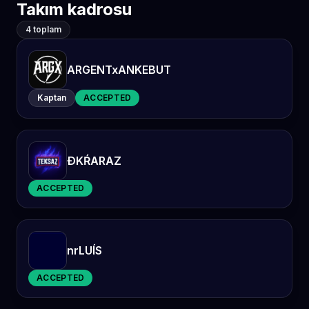
Takım kadrosu
4 toplam
ARGENTxANKEBUT
Kaptan
ACCEPTED
ÐKŔARAZ
ACCEPTED
nrLUÍS
ACCEPTED