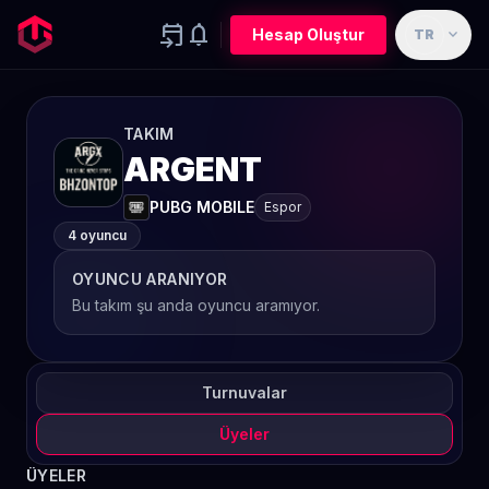
event_upcoming
notifications
expand_more
Hesap Oluştur
TR
TAKIM
ARGENT
PUBG MOBILE
Espor
4 oyuncu
OYUNCU ARANIYOR
Bu takım şu anda oyuncu aramıyor.
Turnuvalar
Üyeler
ÜYELER