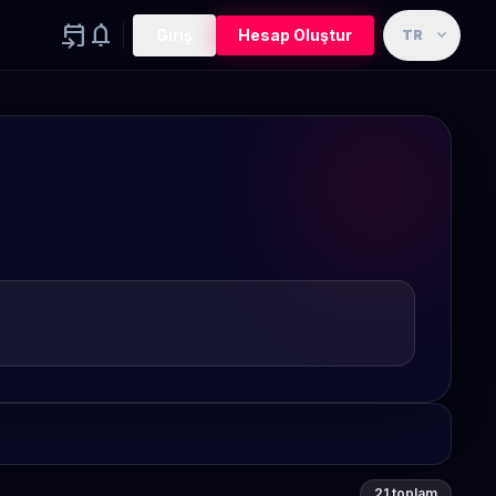
event_upcoming
notifications
expand_more
Giriş
Hesap Oluştur
TR
21 toplam