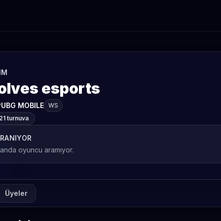
IM
olves esports
PUBG MOBILE
WS
21 turnuva
RANIYOR
 anda oyuncu aramıyor.
Üyeler