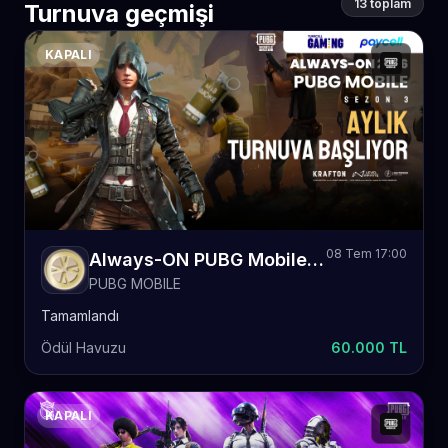
13 toplam
Turnuva geçmişi
KAPALI
08 Tem 17:00
Always-ON PUBG Mobile 2026 Sezon 3 Aylık
PUBG MOBILE
Tamamlandı
Ödül Havuzu
60.000 TL
KAPALI