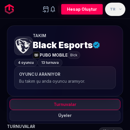
event_upcoming
notifications
expand_more
Hesap Oluştur
TR
TAKIM
Black Esports
PUBG MOBILE
Blck
4 oyuncu
13 turnuva
OYUNCU ARANIYOR
Bu takım şu anda oyuncu aramıyor.
Turnuvalar
Üyeler
TURNUVALAR