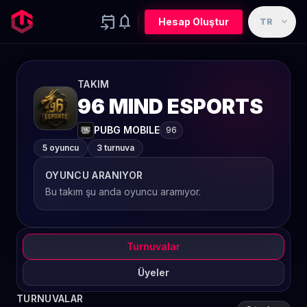
event_upcoming
notifications
expand_more
Hesap Oluştur
TR
TAKIM
96 MIND ESPORTS
PUBG MOBILE
96
5 oyuncu
3 turnuva
OYUNCU ARANIYOR
Bu takım şu anda oyuncu aramıyor.
Turnuvalar
Üyeler
TURNUVALAR