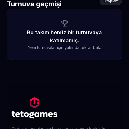
0 toplam
Turnuva geçmişi
emoji_events
Bu takım henüz bir turnuvaya
katılmamış.
Yeni turnuvalar için yakında tekrar bak.
Global oyuncular için bir e-spor ve oyun topluluğu.