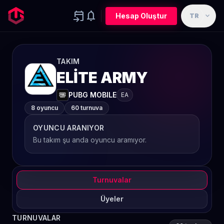
event_upcoming
notifications
expand_more
Hesap Oluştur
TR
TAKIM
ELİTE ARMY
PUBG MOBILE
EA
8 oyuncu
60 turnuva
OYUNCU ARANIYOR
Bu takım şu anda oyuncu aramıyor.
Turnuvalar
Üyeler
TURNUVALAR