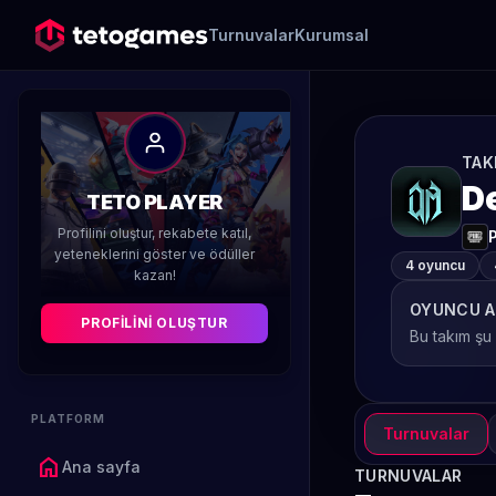
Turnuvalar
Kurumsal
TAK
D
TETO PLAYER
Profilini oluştur, rekabete katıl,
yeteneklerini göster ve ödüller
4 oyuncu
kazan!
OYUNCU A
PROFILINI OLUŞTUR
Bu takım şu
PLATFORM
Turnuvalar
home
Ana sayfa
TURNUVALAR