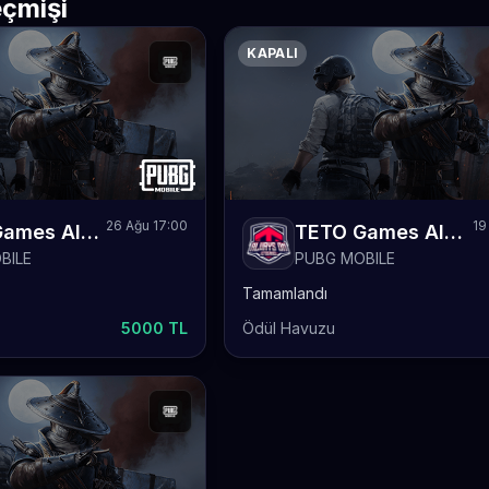
çmişi
KAPALI
26 Ağu 17:00
19
TETO Games Always-ON PUBG Mobile Monthly 4
TETO Games Always-ON PUBG Mobile Weekly 12
BILE
PUBG MOBILE
Tamamlandı
5000 TL
Ödül Havuzu