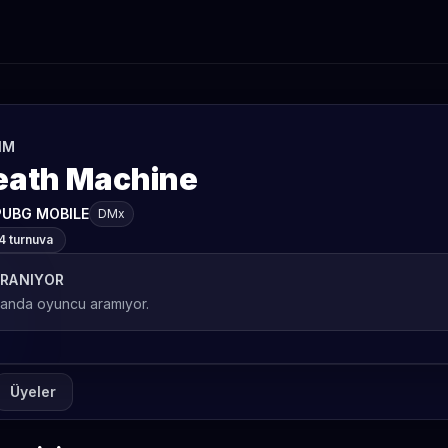
IM
eath Machine
PUBG MOBILE
DMx
4 turnuva
RANIYOR
 anda oyuncu aramıyor.
Üyeler