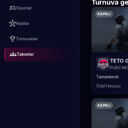
Turnuva ge
sports_esports
Oyunlar
KAPALI
hub
Hublar
emoji_events
Turnuvalar
groups
Takımlar
PUBG MO
Tamamlandı
Ödül Havuzu
KAPALI