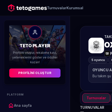
Turnuvalar
Kurumsal
TAK
O
TETO PLAYER
Profilini oluştur, rekabete katıl,
yeteneklerini göster ve ödüller
5 oyuncu
kazan!
OYUNCU A
PROFILINI OLUŞTUR
Bu takım şu
PLATFORM
Turnuvalar
home
Ana sayfa
TURNUVALAR