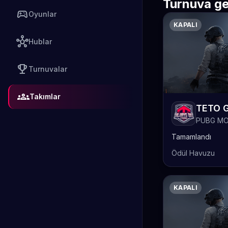
Turnuva ge
sports_esports
Oyunlar
KAPALI
hub
Hublar
emoji_events
Turnuvalar
groups
Takımlar
PUBG MO
Tamamlandı
Ödül Havuzu
KAPALI