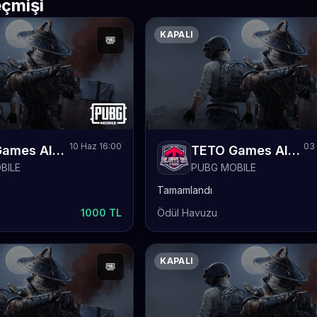
çmişi
KAPALI
10 Haz 16:00
03 
TETO Games Always-ON PUBG Mobile Weekly 5
TETO Games Always-ON PUBG Mobile Weekly 4
BILE
PUBG MOBILE
Tamamlandı
1000 TL
Ödül Havuzu
KAPALI