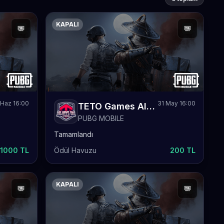
KAPALI
Haz 16:00
31 May 16:00
TETO Games Always-ON PUBG Mobile Daily 5
PUBG MOBILE
Tamamlandı
1000 TL
Ödül Havuzu
200 TL
KAPALI