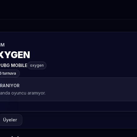
IM
XYGEN
PUBG MOBILE
oxygen
6 turnuva
RANIYOR
 anda oyuncu aramıyor.
Üyeler