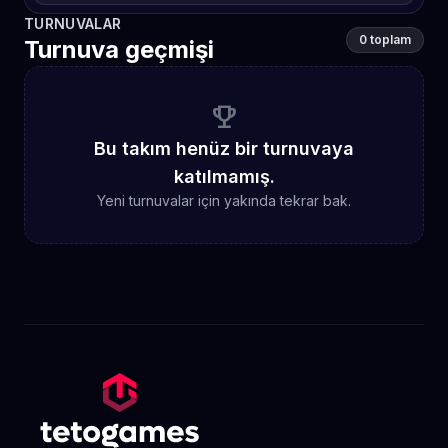
TURNUVALAR
0 toplam
Turnuva geçmişi
emoji_events
Bu takım henüz bir turnuvaya
katılmamış.
Yeni turnuvalar için yakında tekrar bak.