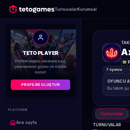
Turnuvalar
Kurumsal
TAK
A
TETO PLAYER
Profilini oluştur, rekabete katıl,
yeteneklerini göster ve ödüller
7 oyuncu
kazan!
OYUNCU A
PROFILINI OLUŞTUR
Bu takım şu
PLATFORM
Turnuvalar
home
Ana sayfa
TURNUVALAR