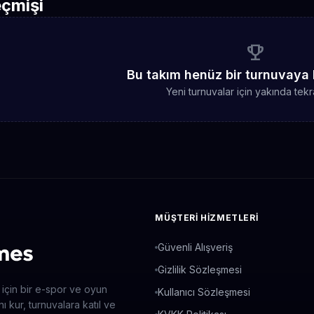
çmişi
emoji_events
Bu takım henüz bir turnuvaya 
Yeni turnuvalar için yakında tekr
MÜŞTERI HIZMETLERI
Güvenli Alışveriş
Gizlilik Sözleşmesi
 için bir e-spor ve oyun
Kullanıcı Sözleşmesi
ı kur, turnuvalara katıl ve