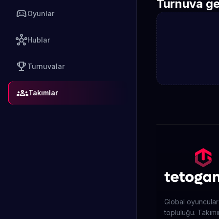
Turnuva ge
sports_esports
Oyunlar
hub
Hublar
emoji_events
Turnuvalar
groups
Takımlar
Global oyuncular
topluluğu. Takımın