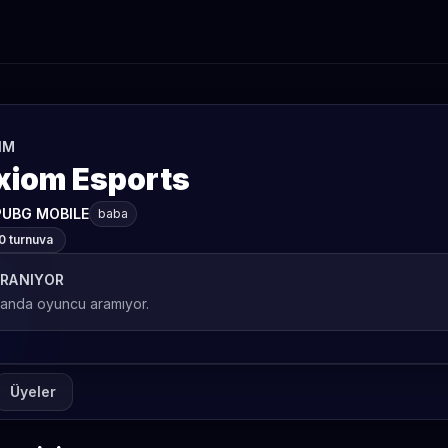
IM
xiom Esports
PUBG MOBILE
baba
0 turnuva
RANIYOR
 anda oyuncu aramıyor.
Üyeler