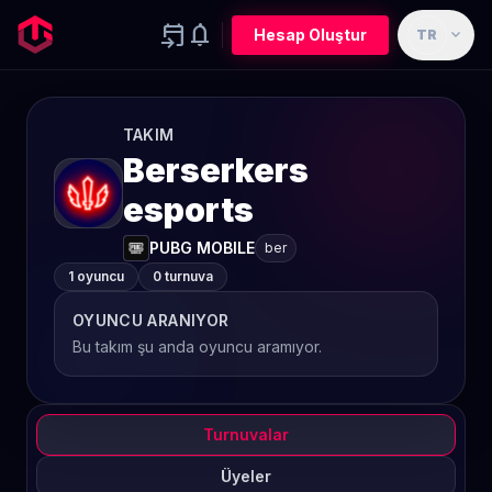
event_upcoming
notifications
expand_more
Hesap Oluştur
TR
TAKIM
Berserkers
esports
PUBG MOBILE
ber
1 oyuncu
0 turnuva
OYUNCU ARANIYOR
Bu takım şu anda oyuncu aramıyor.
Turnuvalar
Üyeler