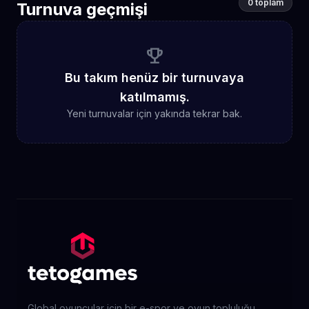
0 toplam
Turnuva geçmişi
emoji_events
Bu takım henüz bir turnuvaya
katılmamış.
Yeni turnuvalar için yakında tekrar bak.
Global oyuncular için bir e-spor ve oyun topluluğu.