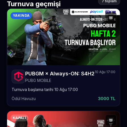
7 toplam
Turnuva geçmişi
YAKINDA
10 Ağu 17:00
PUBGM × Always-ON: S4H2
PUBG MOBILE
Turnuva başlama tarihi
10 Ağu 17:00
Ödül Havuzu
3000 TL
KAPALI