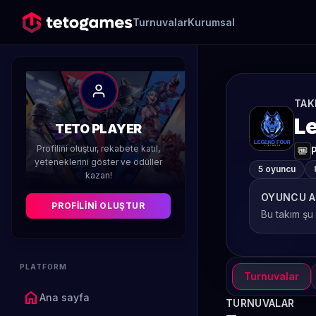
Turnuvalar
Kurumsal
TAK
L
TETO PLAYER
Profilini oluştur, rekabete katıl,
yeteneklerini göster ve ödüller
5 oyuncu
kazan!
OYUNCU A
PROFILINI OLUŞTUR
Bu takım şu
PLATFORM
Turnuvalar
home
Ana sayfa
TURNUVALAR