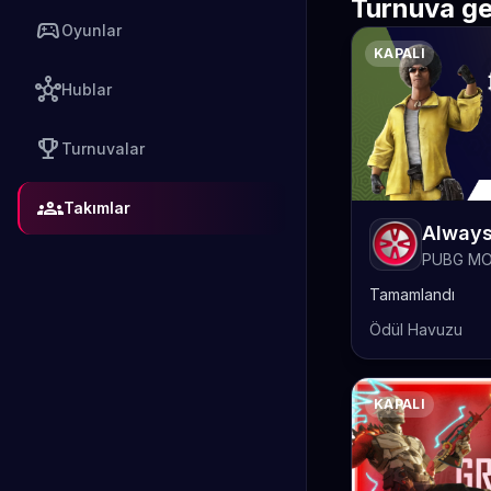
Turnuva ge
sports_esports
Oyunlar
KAPALI
hub
Hublar
emoji_events
Turnuvalar
groups
Takımlar
PUBG MO
Tamamlandı
Ödül Havuzu
KAPALI