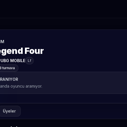
IM
egend Four
PUBG MOBILE
Lf
8 turnuva
RANIYOR
 anda oyuncu aramıyor.
Üyeler