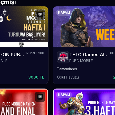
çmişi
KAPALI
07 Mar 17:00
08 
Always-ON PUBG MOBILE Sezon 1 Hafta 1
TETO Games Always-ON PUBG Mobile Weekly 80
BILE
PUBG MOBILE
Tamamlandı
3000 TL
Ödül Havuzu
KAPALI