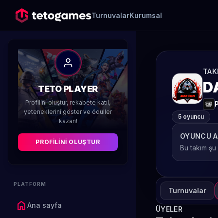
Turnuvalar
Kurumsal
TAK
D
TETO PLAYER
Profilini oluştur, rekabete katıl,
yeteneklerini göster ve ödüller
5 oyuncu
kazan!
OYUNCU A
PROFILINI OLUŞTUR
Bu takım şu
PLATFORM
Turnuvalar
home
Ana sayfa
ÜYELER