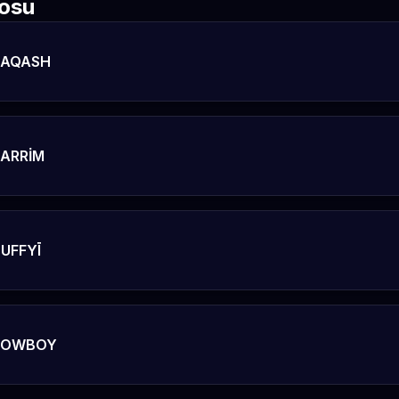
rosu
QAQASH
ARRİM
UFFYĪ
COWBOY