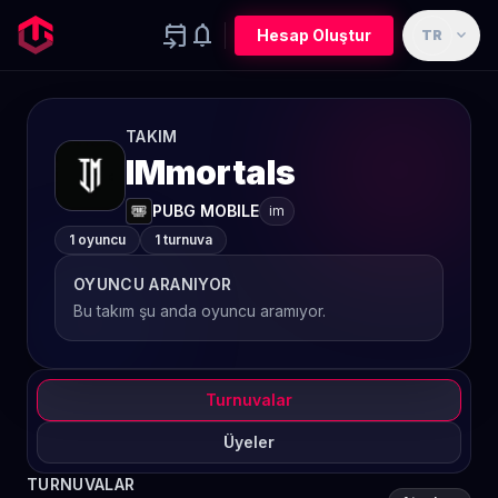
event_upcoming
notifications
expand_more
Hesap Oluştur
TR
TAKIM
IMmortals
PUBG MOBILE
im
1 oyuncu
1 turnuva
OYUNCU ARANIYOR
Bu takım şu anda oyuncu aramıyor.
Turnuvalar
Üyeler
TURNUVALAR