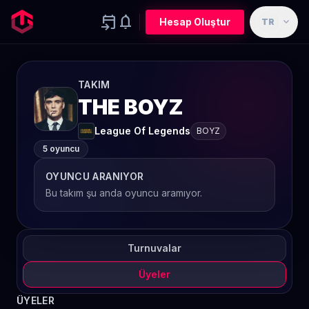
event_upcoming
notifications
expand_more
Hesap Oluştur
TR
TAKIM
THE BOYZ
League Of Legends
BOYZ
5 oyuncu
OYUNCU ARANIYOR
Bu takım şu anda oyuncu aramıyor.
Turnuvalar
Üyeler
ÜYELER