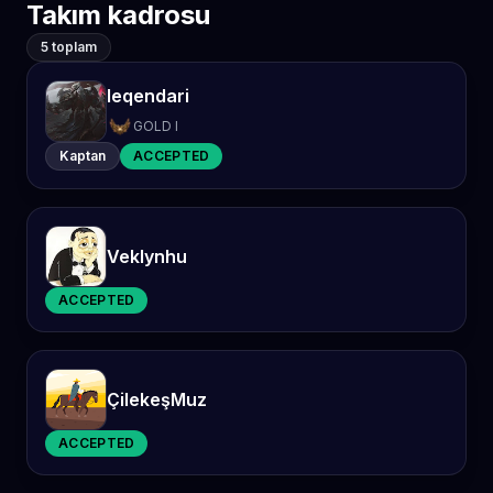
Takım kadrosu
5 toplam
leqendari
GOLD I
Kaptan
ACCEPTED
Veklynhu
ACCEPTED
ÇilekeşMuz
ACCEPTED