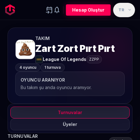
event_upcoming
notifications
expand_more
Hesap Oluştur
TR
TAKIM
Zart Zort Pırt Pırt
League Of Legends
ZZPP
4 oyuncu
1 turnuva
OYUNCU ARANIYOR
Bu takım şu anda oyuncu aramıyor.
Turnuvalar
Üyeler
TURNUVALAR