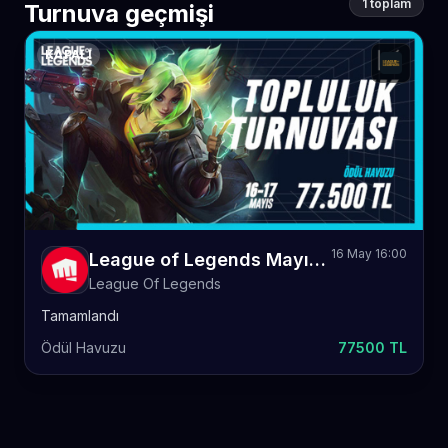
1 toplam
Turnuva geçmişi
KAPALI
16 May 16:00
League of Legends Mayıs Topluluk Turnuvası
League Of Legends
Tamamlandı
Ödül Havuzu
77500 TL