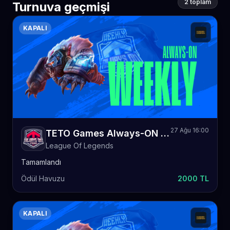
2 toplam
Turnuva geçmişi
KAPALI
27 Ağu 16:00
TETO Games Always-ON ARAM MIRROR LoL Weekly 53
League Of Legends
Tamamlandı
Ödül Havuzu
2000 TL
KAPALI