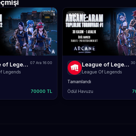
çmişi
KAPALI
07 Ara 16:00
30
League of Legends ARCANE ARAM Topluluk Turnuvası 2
League of Legends ARCANE ARAM Topluluk Turnuvası 1
f Legends
League Of Legends
Tamamlandı
70000 TL
Ödül Havuzu
7