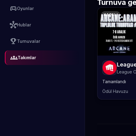
Turnuva ge
sports_esports
Oyunlar
KAPALI
hub
Hublar
emoji_events
Turnuvalar
groups
Takımlar
League O
Tamamlandı
Ödül Havuzu