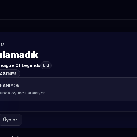
IM
ulamadık
League Of Legends
bld
2 turnuva
RANIYOR
 anda oyuncu aramıyor.
Üyeler