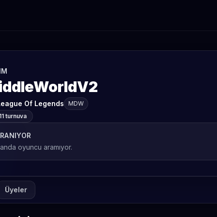
IM
iddleWorldV2
League Of Legends
MDW
11 turnuva
RANIYOR
 anda oyuncu aramıyor.
Üyeler