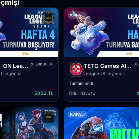
çmişi
KAPALI
26 Şub 16:00
05
Always-ON League of Legends Sezon 1 Hafta 4 (Sonsuz Uçurum Draft)
TETO Games Always-ON League of Legends Sezon 1 Hafta 1
f Legends
League Of Legends
Tamamlandı
5000 TL
Ödül Havuzu
1
KAPALI