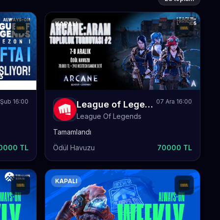
KAPALI
 Şub 16:00
07 Ara 16:00
League of Legends ARCANE ARAM Topluluk Turnuvası 2
League Of Legends
Tamamlandı
0000 TL
Ödül Havuzu
70000 TL
KAPALI