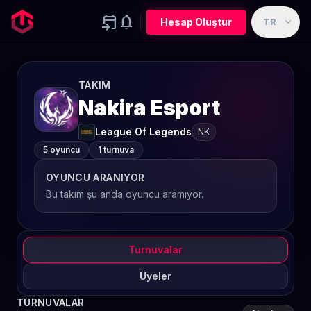
event_upcoming
notifications
expand_more
Hesap Oluştur
TR
TAKIM
Nakira Esport
League Of Legends
NK
5 oyuncu
1 turnuva
OYUNCU ARANIYOR
Bu takım şu anda oyuncu aramıyor.
Turnuvalar
Üyeler
TURNUVALAR