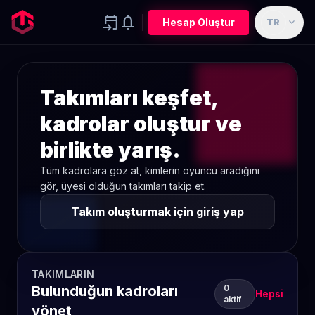
event_upcoming
notifications
expand_more
Hesap Oluştur
TR
Takımları keşfet,
kadrolar oluştur ve
birlikte yarış.
Tüm kadrolara göz at, kimlerin oyuncu aradığını
gör, üyesi olduğun takımları takip et.
Takım oluşturmak için giriş yap
TAKIMLARIN
Bulunduğun kadroları
0
Hepsi
aktif
yönet