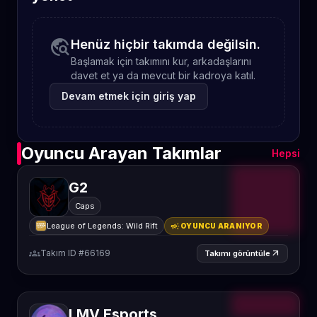
travel_explore
Henüz hiçbir takımda değilsin.
Başlamak için takımını kur, arkadaşlarını
davet et ya da mevcut bir kadroya katıl.
Devam etmek için giriş yap
Oyuncu Arayan Takımlar
Hepsi
G2
Caps
campaign
League of Legends: Wild Rift
OYUNCU ARANIYOR
groups
Takım ID #66169
arrow_outward
Takımı görüntüle
LMV Esports