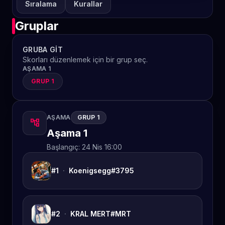
Sıralama
Kurallar
Gruplar
GRUBA GIT
Skorları düzenlemek için bir grup seç.
AŞAMA 1
GRUP 1
AŞAMA
GRUP 1
account_tree
Aşama 1
Başlangıç:
24 Nis 16:00
#1
·
Koenigsegg#3795
#2
·
KRAL MERT#MRT