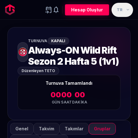
event_upcoming
notifications
expand_more
Hesap Oluştur
TR
TURNUVA
KAPALI
Always-ON Wild Rift
Sezon 2 Hafta 5 (1v1)
Düzenleyen TETO
Turnuva Tamamlandı
00
00
00
GÜN
SAAT
DAKIKA
Genel
Takvim
Takımlar
Gruplar