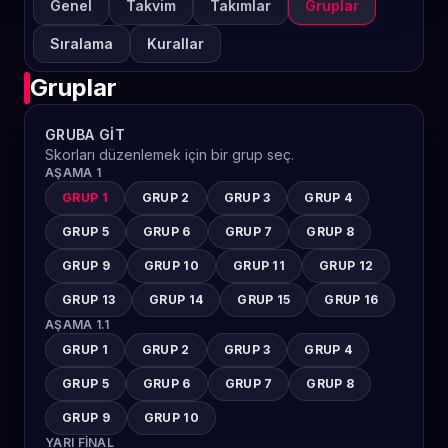
Genel
Takvim
Takımlar
Gruplar
Sıralama
Kurallar
Gruplar
GRUBA GIT
Skorları düzenlemek için bir grup seç.
AŞAMA 1
GRUP 1
GRUP 2
GRUP 3
GRUP 4
GRUP 5
GRUP 6
GRUP 7
GRUP 8
GRUP 9
GRUP 10
GRUP 11
GRUP 12
GRUP 13
GRUP 14
GRUP 15
GRUP 16
AŞAMA 1.1
GRUP 1
GRUP 2
GRUP 3
GRUP 4
GRUP 5
GRUP 6
GRUP 7
GRUP 8
GRUP 9
GRUP 10
YARI FINAL