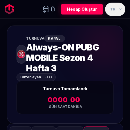
event_upcoming
notifications
expand_more
Hesap Oluştur
TR
TURNUVA
KAPALI
Always-ON PUBG
MOBILE Sezon 4
Hafta 3
Düzenleyen TETO
Turnuva Tamamlandı
00
00
00
GÜN
SAAT
DAKIKA