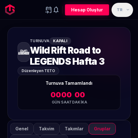
event_upcoming
notifications
expand_more
Hesap Oluştur
TR
TURNUVA
KAPALI
Wild Rift Road to
LEGENDS Hafta 3
Düzenleyen TETO
Turnuva Tamamlandı
00
00
00
GÜN
SAAT
DAKIKA
Genel
Takvim
Takımlar
Gruplar