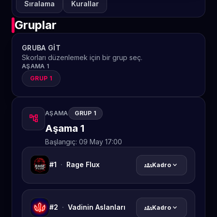
Sıralama
Kurallar
Gruplar
GRUBA GIT
Skorları düzenlemek için bir grup seç.
AŞAMA 1
GRUP 1
AŞAMA
GRUP 1
account_tree
Aşama 1
Başlangıç:
09 May 17:00
#1
·
Rage Flux
groups
expand_more
Kadro
#2
·
Vadinin Aslanları
groups
expand_more
Kadro