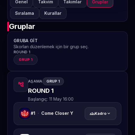
Genel
Takvim
Takımlar
Gruplar
Sıralama
Kurallar
Gruplar
GRUBA GIT
Skorları düzenlemek için bir grup seç.
ROUND 1
GRUP 1
AŞAMA
GRUP 1
account_tree
ROUND 1
Başlangıç:
11 May 16:00
#1
·
Come Closer Y
groups
expand_more
Kadro