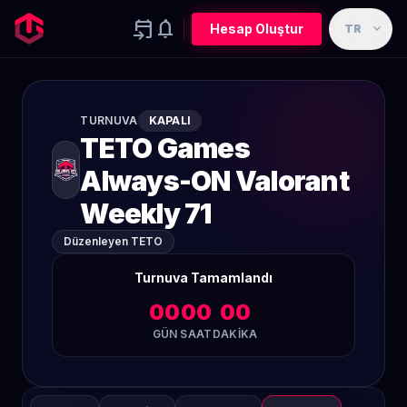
event_upcoming
notifications
expand_more
Hesap Oluştur
TR
TURNUVA
KAPALI
TETO Games
Always-ON Valorant
Weekly 71
Düzenleyen TETO
Turnuva Tamamlandı
00
00
00
GÜN
SAAT
DAKIKA