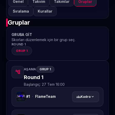
Genel
Takvim
Takımlar
Gruplar
Sıralama
Kurallar
Gruplar
GRUBA GIT
Skorları düzenlemek için bir grup seç.
ROUND 1
GRUP 1
AŞAMA
GRUP 1
account_tree
Round 1
Başlangıç:
27 Tem 16:00
#1
·
FlameTeam
groups
expand_more
Kadro