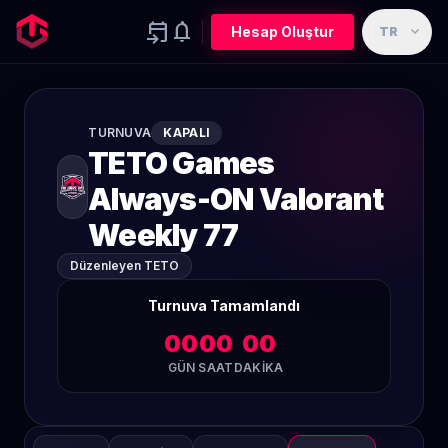
event_upcoming
notifications
expand_more
Hesap Oluştur
TR
TURNUVA
KAPALI
TETO Games
Always-ON Valorant
Weekly 77
Düzenleyen TETO
Turnuva Tamamlandı
00
00
00
GÜN
SAAT
DAKIKA