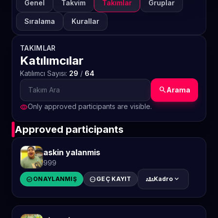
Genel
Takvim
Takımlar
Gruplar
Sıralama
Kurallar
TAKIMLAR
Katılımcılar
Katılımcı Sayısı:
29
/
64
search
Arama
Only approved participants are visible.
visibility
Approved participants
askin yalanmis
999
groups
expand_more
check_circle
ONAYLANMIŞ
pending
GEÇ KAYIT
Kadro