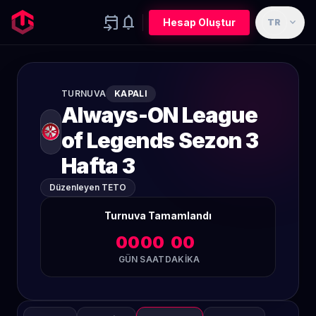
event_upcoming
notifications
expand_more
Hesap Oluştur
TR
TURNUVA
KAPALI
Always-ON League
of Legends Sezon 3
Hafta 3
Düzenleyen TETO
Turnuva Tamamlandı
00
00
00
GÜN
SAAT
DAKIKA