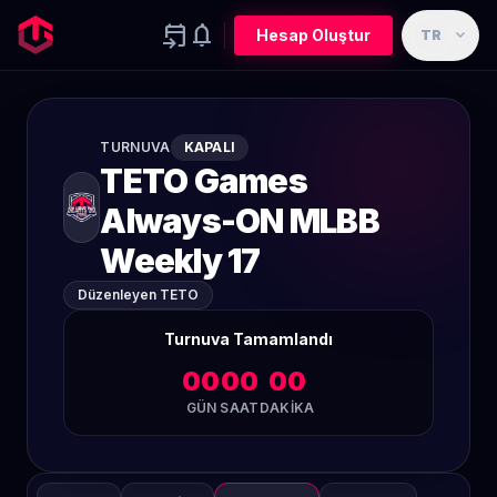
event_upcoming
notifications
expand_more
Hesap Oluştur
TR
TURNUVA
KAPALI
TETO Games
Always-ON MLBB
Weekly 17
Düzenleyen TETO
Turnuva Tamamlandı
00
00
00
GÜN
SAAT
DAKIKA