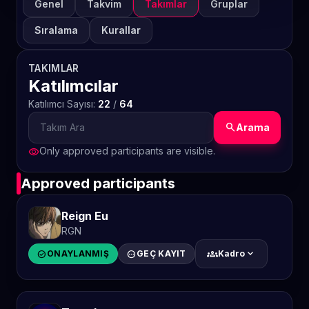
Genel
Takvim
Takımlar
Gruplar
Sıralama
Kurallar
TAKIMLAR
Katılımcılar
Katılımcı Sayısı:
22
/
64
search
Arama
Only approved participants are visible.
visibility
Approved participants
Reign Eu
RGN
groups
expand_more
check_circle
ONAYLANMIŞ
pending
GEÇ KAYIT
Kadro