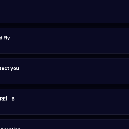
d Fly
tect you
REİ - B