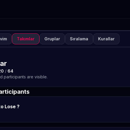
vim
Takımlar
Gruplar
Sıralama
Kurallar
NUVA
KAPALI
ETO Games Always-ON M
8
lar
20
/
64
TETO
 participants are visible.
rticipants
o Lose ?