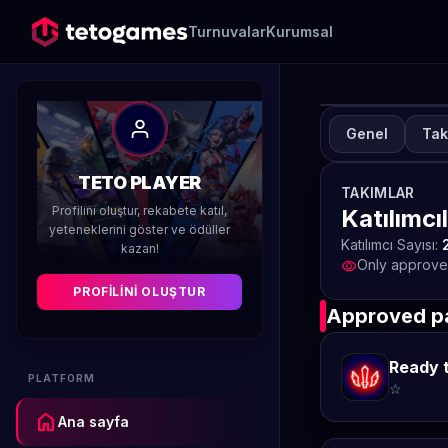
Turnuvalar
Kurumsal
Genel
Tak
TUR
T
TETO PLAYER
TAKIMLAR
1
Profilini oluştur, rekabete katıl,
Katılımcı
yeteneklerini göster ve ödüller
Katılımcı Sayısı:
kazan!
Düzenleyen 
Only approved
visibility
PROFILINI OLUŞTUR
Approved pa
Ready t
PLATFORM
☆
home
Ana sayfa