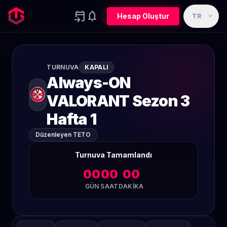
event_upcoming
notifications
expand_more
Hesap Oluştur
TR
TURNUVA
KAPALI
Always-ON
VALORANT Sezon 3
Hafta 1
Düzenleyen TETO
Turnuva Tamamlandı
00
00
00
GÜN
SAAT
DAKIKA