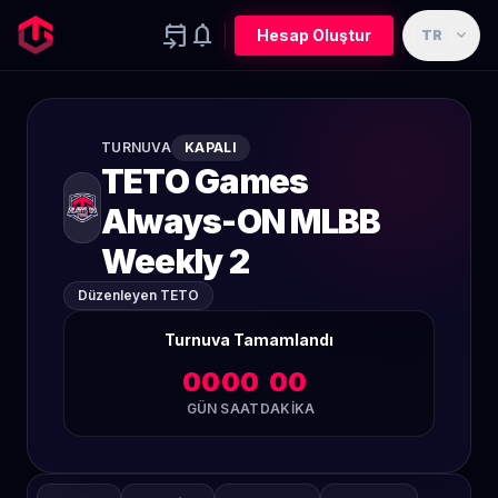
event_upcoming
notifications
expand_more
Hesap Oluştur
TR
TURNUVA
KAPALI
TETO Games
Always-ON MLBB
Weekly 2
Düzenleyen TETO
Turnuva Tamamlandı
00
00
00
GÜN
SAAT
DAKIKA