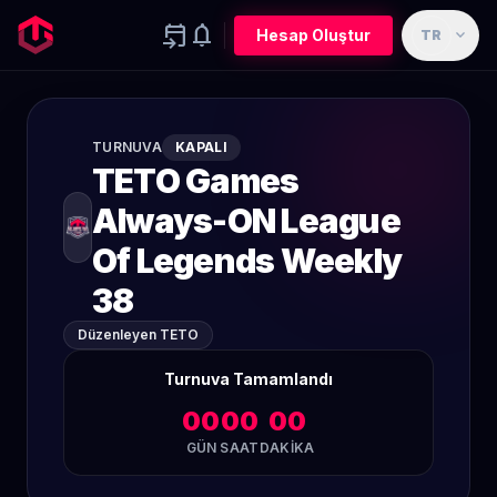
event_upcoming
notifications
expand_more
Hesap Oluştur
TR
TURNUVA
KAPALI
TETO Games
Always-ON League
Of Legends Weekly
38
Düzenleyen TETO
Turnuva Tamamlandı
00
00
00
GÜN
SAAT
DAKIKA