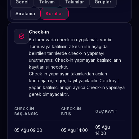
Genel
Takvim
Takımlar
Gruplar
Sıralama
Kurallar
Check-in
check_circle
Bu turnuvada check-in uygulaması vardır.
Turnuvaya katılımınız kesin ise aşağıda
belirtilen tarihlerde check-in yapmayı
unutmayınız. Check-in yapmayan katılımcıların
kayıtları silinecektir.
Check-in yapmayan takımlardan açılan
kontenjan için geç kayıt yapılabilir. Geç kayıt
yapan katılımcılar için ayrıca Check-in yapmaya
gerek olmayacaktır.
CHECK-IN
CHECK-IN
GEÇ KAYIT
BAŞLANGIÇ
BITIŞ
05 Ağu
05 Ağu 09:00
05 Ağu 14:00
14:00