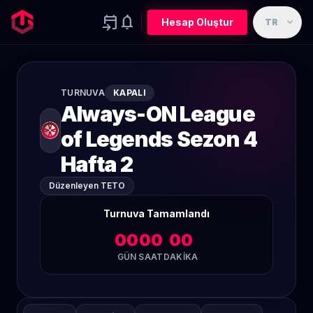
event_upcoming
notifications
expand_more
Hesap Oluştur
TR
TURNUVA
KAPALI
Always-ON League
of Legends Sezon 4
Hafta 2
Düzenleyen TETO
Turnuva Tamamlandı
00
00
00
GÜN
SAAT
DAKIKA