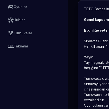
sports_esports
Oyunlar
TETO Games ins
hub
Genel kapsaml
Hublar
Etkinliğe yete
emoji_events
Turnuvalar
Sıralama Puanı: 1
groups
Takımlar
Her kill puanı: 1
Yayın
Yayın açmak is
başlığına
""TE
Turnuvada oynam
turnuvayı yarıd
cihazlarından gi
Turnuvanın herh
cezalandırılır.
Oyuncuların can