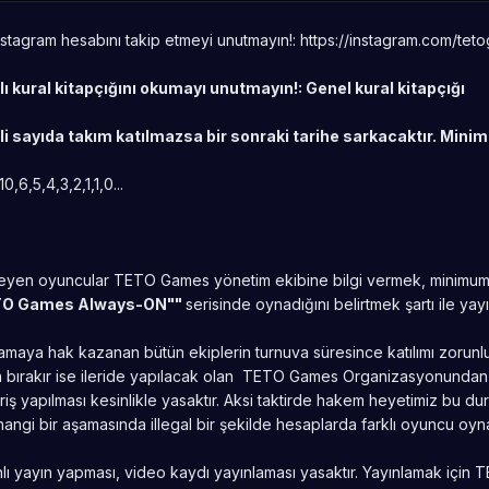
tagram hesabını takip etmeyi unutmayın!:
https://instagram.com/tet
ı kural kitapçığını okumayı unutmayın!:
Genel kural kitapçığı
rli sayıda takım katılmazsa bir sonraki tarihe sarkacaktır. Mini
0,6,5,4,3,2,1,1,0...
teyen oyuncular TETO Games yönetim ekibine bilgi vermek, minimum
TO Games Always-ON""
serisinde oynadığını belirtmek şartı ile yayı
aya hak kazanan bütün ekiplerin turnuva süresince katılımı zorunlu
a bırakır ise ileride yapılacak olan TETO Games Organizasyonundan sı
riş yapılması kesinlikle yasaktır. Aksi taktirde hakem heyetimiz bu du
angi bir aşamasında illegal bir şekilde hesaplarda farklı oyuncu oy
lı yayın yapması, video kaydı yayınlaması yasaktır. Yayınlamak içi